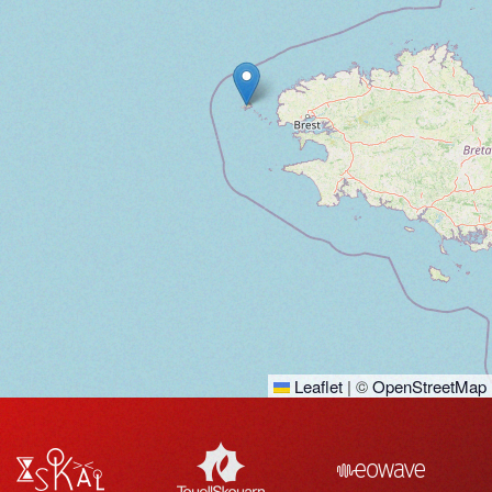
Leaflet
|
©
OpenStreetMap