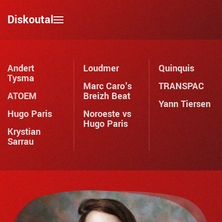
Diskoutal
Skip to main content
Andert
Loudmer
Quinquis
Tysma
Marc Caro's
TRANSPAC
ATOEM
Breizh Beat
Yann Tiersen
Hugo Paris
Noroeste vs
Hugo Paris
Krystian
Sarrau