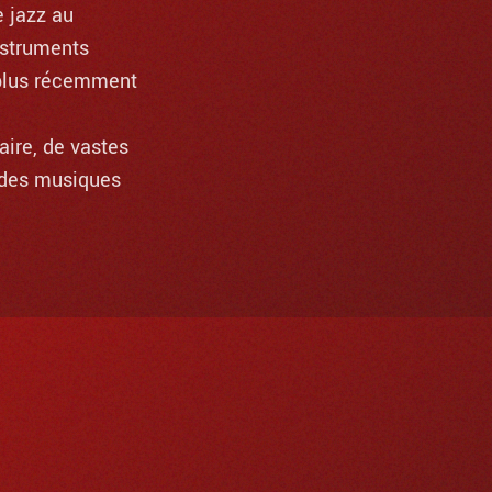
e jazz au
instruments
 plus récemment
aire, de vastes
t des musiques