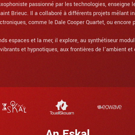
axophoniste passionné par les technologies, enseigne l
aint Brieuc. Il a collaboré à différents projets mêlant 
ectroniques, comme le Dale Cooper Quartet, ou encore
ands espaces et la mer, il explore, au synthétiseur modul
ibrants et hypnotiques, aux frontières de l’ambient e
An Eskal